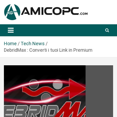
S
a
l
t
Novità Tecnologiche: Guide e News
Amicopc.com
a
a
l
Home
Tech News
c
DebridMax : Converti i tuoi Link in Premium
o
n
t
e
n
u
t
o