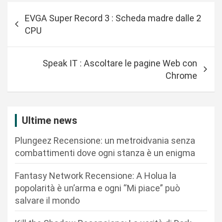
N
EVGA Super Record 3 : Scheda madre dalle 2
a
CPU
v
i
Speak IT : Ascoltare le pagine Web con
g
Chrome
a
z
i
Ultime news
o
Plungeez Recensione: un metroidvania senza
n
combattimenti dove ogni stanza è un enigma
e
Fantasy Network Recensione: A Holua la
a
popolarità è un’arma e ogni “Mi piace” può
r
salvare il mondo
t