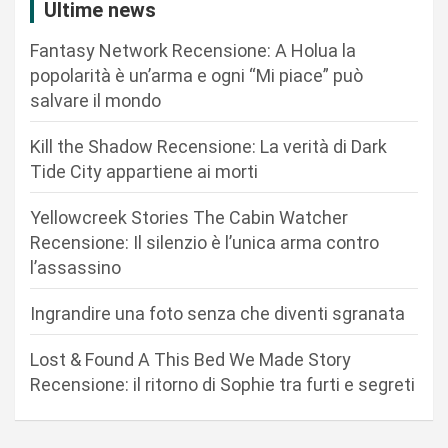
Ultime news
z
Fantasy Network Recensione: A Holua la
i
popolarità è un’arma e ogni “Mi piace” può
o
salvare il mondo
n
Kill the Shadow Recensione: La verità di Dark
e
Tide City appartiene ai morti
a
r
Yellowcreek Stories The Cabin Watcher
Recensione: Il silenzio è l’unica arma contro
t
l’assassino
i
c
Ingrandire una foto senza che diventi sgranata
o
Lost & Found A This Bed We Made Story
l
Recensione: il ritorno di Sophie tra furti e segreti
i