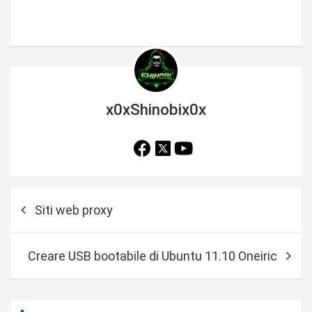
x0xShinobix0x
N
Siti web proxy
a
v
Creare USB bootabile di Ubuntu 11.10 Oneiric
i
g
a