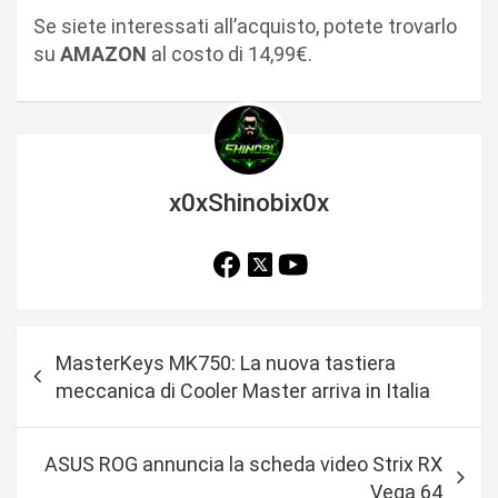
Se siete interessati all’acquisto, potete trovarlo
su
AMAZON
al costo di 14,99€.
x0xShinobix0x
N
MasterKeys MK750: La nuova tastiera
a
meccanica di Cooler Master arriva in Italia
v
i
ASUS ROG annuncia la scheda video Strix RX
g
Vega 64