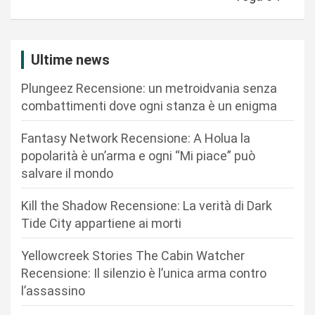
a
z
i
Ultime news
o
Plungeez Recensione: un metroidvania senza
n
combattimenti dove ogni stanza è un enigma
e
Fantasy Network Recensione: A Holua la
a
popolarità è un’arma e ogni “Mi piace” può
r
salvare il mondo
t
Kill the Shadow Recensione: La verità di Dark
i
Tide City appartiene ai morti
c
Yellowcreek Stories The Cabin Watcher
o
Recensione: Il silenzio è l’unica arma contro
l
l’assassino
i