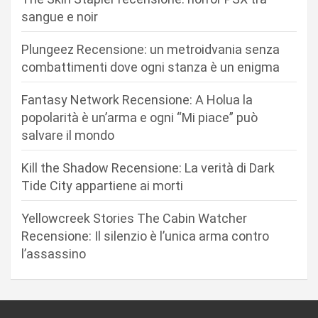
n
sangue e noir
e
Plungeez Recensione: un metroidvania senza
a
combattimenti dove ogni stanza è un enigma
r
Fantasy Network Recensione: A Holua la
t
popolarità è un’arma e ogni “Mi piace” può
i
salvare il mondo
c
Kill the Shadow Recensione: La verità di Dark
o
Tide City appartiene ai morti
l
i
Yellowcreek Stories The Cabin Watcher
Recensione: Il silenzio è l’unica arma contro
l’assassino