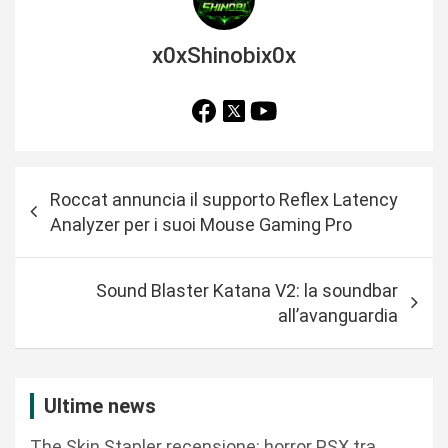
x0xShinobix0x
N
Roccat annuncia il supporto Reflex Latency
a
Analyzer per i suoi Mouse Gaming Pro
v
i
Sound Blaster Katana V2: la soundbar
g
all’avanguardia
a
z
i
Ultime news
o
The Skin Stapler recensione: horror PSX tra