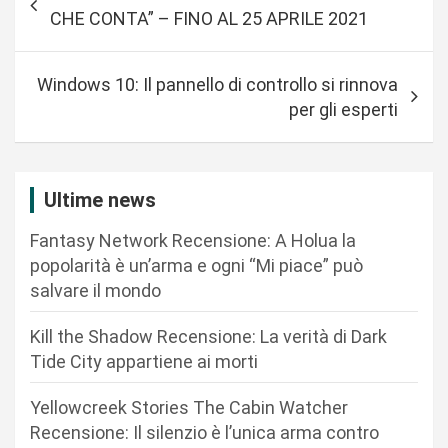
a
CHE CONTA” – FINO AL 25 APRILE 2021
v
i
Windows 10: Il pannello di controllo si rinnova
g
per gli esperti
a
z
i
Ultime news
o
Fantasy Network Recensione: A Holua la
n
popolarità è un’arma e ogni “Mi piace” può
salvare il mondo
e
a
Kill the Shadow Recensione: La verità di Dark
r
Tide City appartiene ai morti
t
Yellowcreek Stories The Cabin Watcher
i
Recensione: Il silenzio è l’unica arma contro