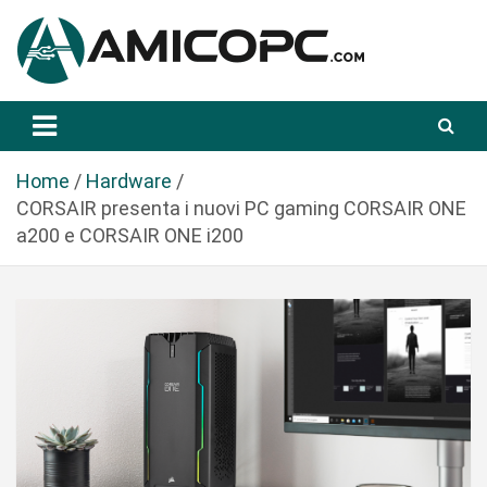
S
a
l
t
Novità Tecnologiche: Guide e News
Amicopc.com
a
a
l
Home
Hardware
c
CORSAIR presenta i nuovi PC gaming CORSAIR ONE
o
a200 e CORSAIR ONE i200
n
t
e
n
u
t
o