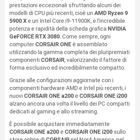
prestazioni eccezionali sfruttando alcuni dei
modelli di CPU più recenti, cioè un
AMD Ryzen 9
5900 X
e un Intel Core i9-11900K, e l’incredibile
potenza e rapidità della scheda grafica
NVIDIA
GeFORCE RTX 3080
. Come sempre, ogni
computer
CORSAIR ONE
è assemblato
utilizzando la gamma completa dei pluripremiati
componenti
CORSAIR
, valorizzando il fattore di
forma esclusivo ed incredibilmente compatto.
Grazie alle configurazioni aggiornate con i
componenti hardware AMD e Intel più recenti, i
nuovi
CORSAIR ONE a200
e
CORSAIR ONE i200
alzano ancora una volta il livello dei PC compatti
dedicati al gaming e allo streaming.
È possibile acquistare immediatamente
CORSAIR ONE a200
e
CORSAIR ONE i200
sullo
store online di
CORSAIR
nel Nord America, nel