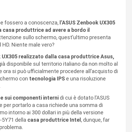
 ne fossero a conoscenza,
l’ASUS Zenbook UX305
a casa produttrice ad avere a bordo il
ttenzione sullo schermo, quest’ultimo presenta
ll HD. Niente male vero?
k UX305 realizzato dalla casa produttrice Asus,
 disponibile sul territorio italiano da non molto al
 ora si può ufficialmente procedere all’acquisto di
 schermo con
tecnologia IPS
e una risoluzione
.
 sui componenti interni
di cui è dotato l’ASUS
e per portarlo a casa richiede una somma di
mo intorno ai 300 dollari in più della versione
M-5Y71 della
casa produttrice Intel
, dunque, far
 problema.