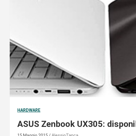
HARDWARE
ASUS Zenbook UX305: disponibi
15 Maggio 2015
AlessioTanca