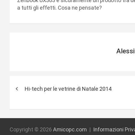
Zenbook UX303 è sicuramente un prodotto tra de
a tutti gli effetti. Cosa ne pensate?
Aless
N
Hi-tech per le vetrine di Natale 2014
a
v
i
g
Copyright © 2026
Amicopc.com
Informazioni Pri