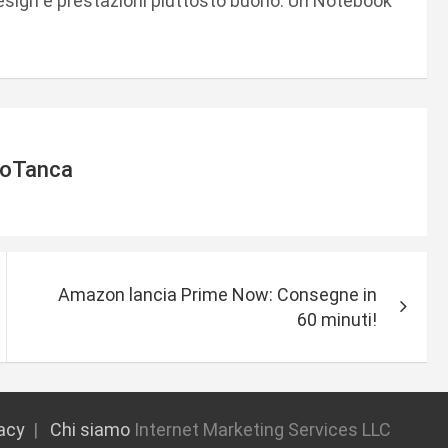
sign e prestazioni piuttosto buono. Un Notebook
ioTanca
Amazon lancia Prime Now: Consegne in
60 minuti!
vacy
Chi siamo
Internet Marketing Services LLC