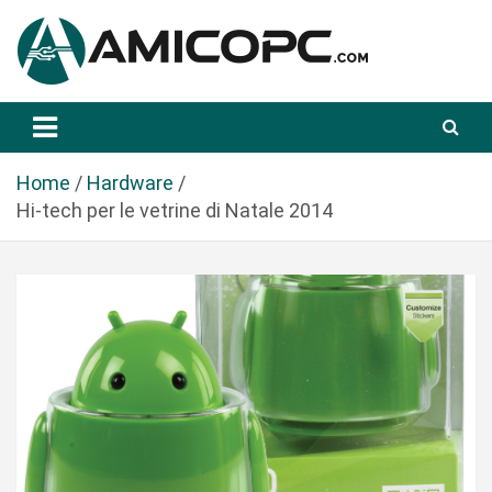
S
a
l
t
Novità Tecnologiche: Guide e News
Amicopc.com
a
a
l
Home
Hardware
c
Hi-tech per le vetrine di Natale 2014
o
n
t
e
n
u
t
o