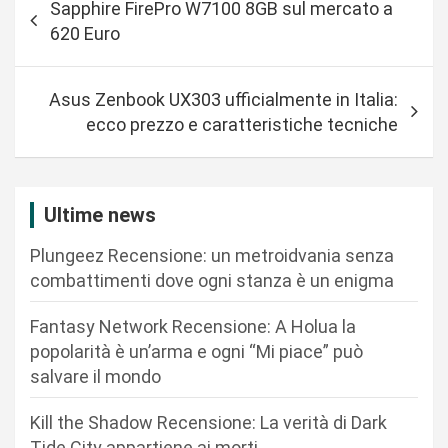
Sapphire FirePro W7100 8GB sul mercato a
a
620 Euro
v
i
Asus Zenbook UX303 ufficialmente in Italia:
g
ecco prezzo e caratteristiche tecniche
a
z
i
Ultime news
o
Plungeez Recensione: un metroidvania senza
n
combattimenti dove ogni stanza è un enigma
e
Fantasy Network Recensione: A Holua la
a
popolarità è un’arma e ogni “Mi piace” può
r
salvare il mondo
t
Kill the Shadow Recensione: La verità di Dark
i
Tide City appartiene ai morti