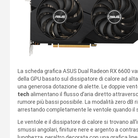
La scheda grafica ASUS Dual Radeon RX 6600 van
della GPU basato sul dissipatore di calore ad al
una generosa dotazione di alette. Le doppie vento
tech
alimentano il flusso d’aria diretto attraverso
rumore più bassi possibile. La modalità zero dB ri
arrestando completamente le ventole quando il s
Le ventole e il dissipatore di calore si trovano al
smussi angolari, finiture nere e argento a contras
lunghezza, peraltro decorata con una grafica line