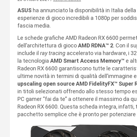
ASUS
ha annunciato la disponibilità in Italia del
esperienze di gioco incredibili a 1080p per sodd
fascia media.
Le schede grafiche AMD Radeon RX 6600 permett
dell’architettura di gioco
AMD RDNA™ 2
. Con il s
include il
ray tracing
accelerato via hardware, i 32
la tecnologia
AMD Smart Access Memory™
e alt
Radeon RX 6600 garantiscono tutte le caratterist
ultime novità in termini di qualità dell’immagine 
upscaling open source AMD FidelityFX™ Super 
in titoli selezionati offrendo allo stesso tempo es
PC gamer “fai da te” a ottenere il massimo da q
Radeon RX 6600. Questa scheda integra, infatti, t
pacchetto semplice che è pronto per potenziare q