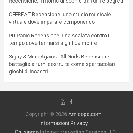
Recensione: il ritorno di Sophie tra furti e segreti
a
r
OFFBEAT Recensione: uno studio musicale
virtuale dove imparare componendo
t
i
Pit Panic Recensione: una scalata contro il
c
tempo dove fermarsi significa morire
o
Signy & Mino Against All Gods Recensione:
l
battaglie a turni costruite come spettacolari
i
giochi di incastri
Copyright © 2026
Amicopc.com
Informazioni Privacy
Chi siamo
Internet Marketing Services LLC