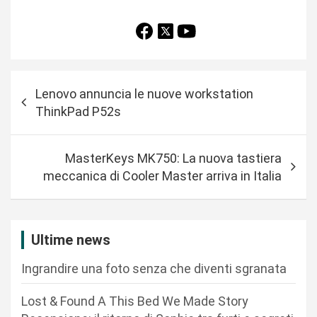
N
Lenovo annuncia le nuove workstation
a
ThinkPad P52s
v
i
MasterKeys MK750: La nuova tastiera
g
meccanica di Cooler Master arriva in Italia
a
z
i
Ultime news
o
Ingrandire una foto senza che diventi sgranata
n
Lost & Found A This Bed We Made Story
e