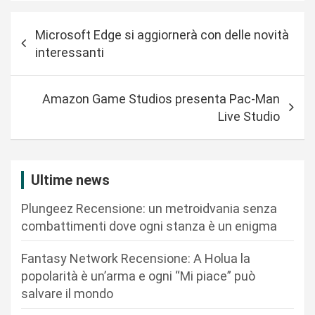
N
Microsoft Edge si aggiornerà con delle novità
a
interessanti
v
i
Amazon Game Studios presenta Pac-Man
g
Live Studio
a
z
i
Ultime news
o
Plungeez Recensione: un metroidvania senza
n
combattimenti dove ogni stanza è un enigma
e
Fantasy Network Recensione: A Holua la
a
popolarità è un’arma e ogni “Mi piace” può
r
salvare il mondo