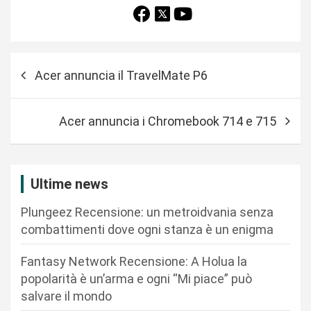
N
Acer annuncia il TravelMate P6
a
v
Acer annuncia i Chromebook 714 e 715
i
g
a
Ultime news
z
Plungeez Recensione: un metroidvania senza
i
combattimenti dove ogni stanza è un enigma
o
n
Fantasy Network Recensione: A Holua la
popolarità è un’arma e ogni “Mi piace” può
e
salvare il mondo
a