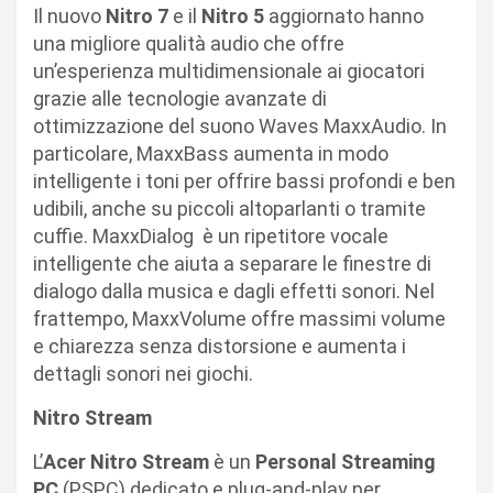
Il nuovo
Nitro 7
e il
Nitro 5
aggiornato hanno
una migliore qualità audio che offre
un’esperienza multidimensionale ai giocatori
grazie alle tecnologie avanzate di
ottimizzazione del suono Waves MaxxAudio. In
particolare, MaxxBass aumenta in modo
intelligente i toni per offrire bassi profondi e ben
udibili, anche su piccoli altoparlanti o tramite
cuffie. MaxxDialog è un ripetitore vocale
intelligente che aiuta a separare le finestre di
dialogo dalla musica e dagli effetti sonori. Nel
frattempo, MaxxVolume offre massimi volume
e chiarezza senza distorsione e aumenta i
dettagli sonori nei giochi.
Nitro Stream
L’
Acer Nitro Stream
è un
Personal Streaming
PC
(PSPC) dedicato e plug-and-play per