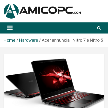
S
a
l
t
Novità Tecnologiche: Guide e News
Amicopc.com
a
a
l
Home
Hardware
Acer annuncia i Nitro 7 e Nitro 5
c
o
n
t
e
n
u
t
o