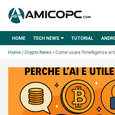
S
a
l
t
Novità Tecnologiche: Guide e News
Amicopc.com
a
a
HOME
TECH NEWS
TUTORIAL
ANDR
l
c
Home
Crypto News
Come usare l’intelligenza arti
o
n
t
e
n
u
t
o