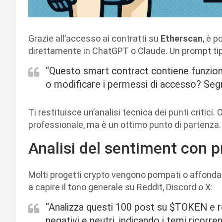
Grazie all’accesso ai contratti su
Etherscan
, è p
direttamente in ChatGPT o Claude. Un prompt ti
“Questo smart contract contiene funzion
o modificare i permessi di accesso? Segnal
Ti restituisce un’analisi tecnica dei punti critic
professionale, ma è un ottimo punto di partenza.
Analisi del sentiment con 
Molti progetti crypto vengono pompati o affondat
a capire il tono generale su Reddit, Discord o X:
“Analizza questi 100 post su $TOKEN e res
negativi e neutri, indicando i temi ricorrent