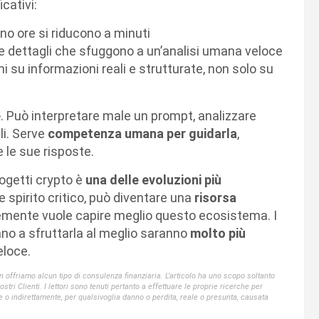
icativi:
no ore si riducono a minuti
re dettagli che sfuggono a un’analisi umana veloce
ni su informazioni reali e strutturate, non solo su
e
. Può interpretare male un prompt, analizzare
li. Serve
competenza umana per guidarla
,
e le sue risposte.
progetti crypto è
una delle evoluzioni più
e spirito critico, può diventare una
risorsa
cemente vuole capire meglio questo ecosistema. I
rano a sfruttarla al meglio saranno
molto più
eloce.
offriamo alcun tipo di consulenza finanziaria. L'articolo ha uno scopo soltanto
ri Clienti. I lettori sono tenuti pertanto a effettuare le proprie ricerche per
e o indirettamente, per qualsivoglia danno o perdita, reale o presunta, causata