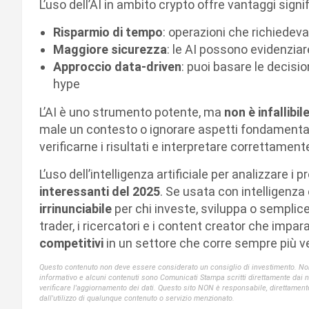
L’uso dell’AI in ambito crypto offre vantaggi signif
Risparmio di tempo
: operazioni che richiedeva
Maggiore sicurezza
: le AI possono evidenzia
Approccio data-driven
: puoi basare le decisio
hype
L’AI è uno strumento potente, ma
non è infallibil
male un contesto o ignorare aspetti fondamenta
verificarne i risultati e interpretare correttament
L’uso dell’intelligenza artificiale per analizzare i 
interessanti del 2025
. Se usata con intelligenza 
irrinunciabile
per chi investe, sviluppa o sempli
trader, i ricercatori e i content creator che impa
competitivi
in un settore che corre sempre più v
Questo contenuto non deve essere considerato un consiglio di investimento. Non 
informativo e alcuni contenuti sono Comunicati Stampa scritti direttamente dai nost
verificare l'aggiornamento dei dati. Questo sito NON è responsabile, direttament
dall'utilizzo di qualunque contenuto o servizio menzionato.