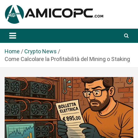
S
a
l
t
Novità Tecnologiche: Guide e News
Amicopc.com
a
a
l
Home
Crypto News
c
Come Calcolare la Profitabilità del Mining o Staking
o
n
t
e
n
u
t
o