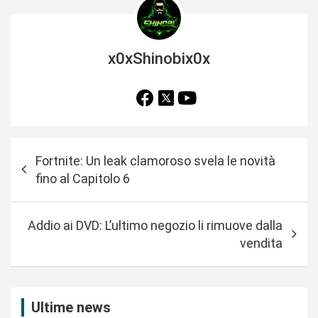
x0xShinobix0x
N
Fortnite: Un leak clamoroso svela le novità
a
fino al Capitolo 6
v
i
Addio ai DVD: L’ultimo negozio li rimuove dalla
g
vendita
a
z
i
Ultime news