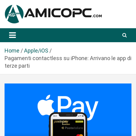
S
a
l
t
Novità Tecnologiche: Guide e News
Amicopc.com
a
a
l
Home
Apple/iOS
c
Pagamenti contactless su iPhone: Arrivano le app di
o
terze parti
n
t
e
n
u
t
o