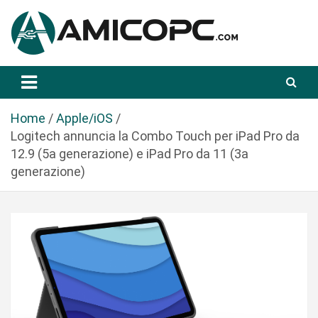
S
a
l
t
Novità Tecnologiche: Guide e News
Amicopc.com
a
a
l
Home
Apple/iOS
c
Logitech annuncia la Combo Touch per iPad Pro da
o
12.9 (5a generazione) e iPad Pro da 11 (3a
n
generazione)
t
e
n
u
t
o