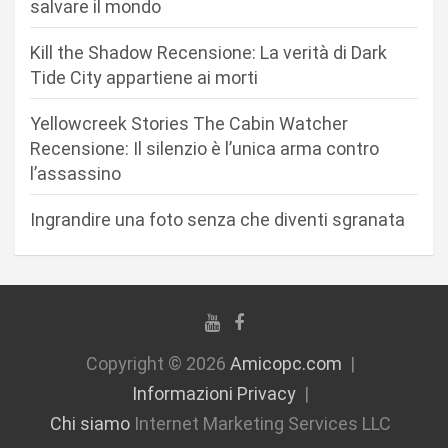
salvare il mondo
a
r
Kill the Shadow Recensione: La verità di Dark
Tide City appartiene ai morti
t
i
Yellowcreek Stories The Cabin Watcher
c
Recensione: Il silenzio è l’unica arma contro
l’assassino
o
l
Ingrandire una foto senza che diventi sgranata
i
Copyright © 2026
Amicopc.com
Informazioni Privacy
Chi siamo
Internet Marketing Services LLC