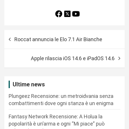
N
Roccat annuncia le Elo 7.1 Air Bianche
a
v
Apple rilascia iOS 14.6 e iPadOS 14.6
i
g
a
Ultime news
z
Plungeez Recensione: un metroidvania senza
i
combattimenti dove ogni stanza è un enigma
o
n
Fantasy Network Recensione: A Holua la
popolarità è un’arma e ogni “Mi piace” può
e