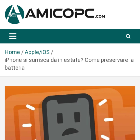
S
a
l
t
Novità Tecnologiche: Guide e News
Amicopc.com
a
a
l
Home
Apple/iOS
c
iPhone si surriscalda in estate? Come preservare la
o
batteria
n
t
e
n
u
t
o