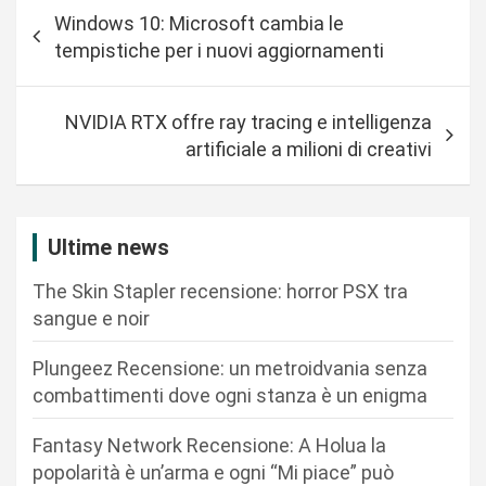
N
Windows 10: Microsoft cambia le
a
tempistiche per i nuovi aggiornamenti
v
i
NVIDIA RTX offre ray tracing e intelligenza
g
artificiale a milioni di creativi
a
z
i
Ultime news
o
The Skin Stapler recensione: horror PSX tra
n
sangue e noir
e
Plungeez Recensione: un metroidvania senza
a
combattimenti dove ogni stanza è un enigma
r
Fantasy Network Recensione: A Holua la
t
popolarità è un’arma e ogni “Mi piace” può