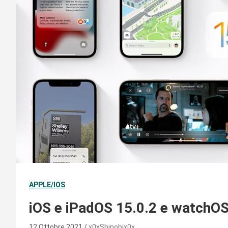
APPLE/IOS
iOS e iPadOS 15.0.2 e watchOS 8
12 Ottobre 2021
x0xShinobix0x