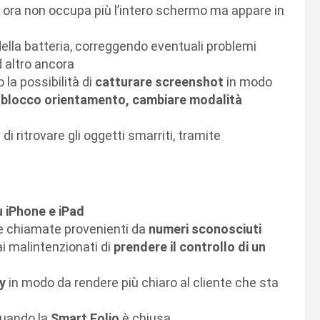
e ora non occupa più l’intero schermo ma appare in
della batteria, correggendo eventuali problemi
d altro ancora
no la possibilità di
catturare screenshot
in modo
il blocco orientamento, cambiare modalità
di ritrovare gli oggetti smarriti, tramite
u iPhone e iPad
e chiamate provenienti da
numeri sconosciuti
ai malintenzionati di
prendere il controllo di un
y
in modo da rendere più chiaro al cliente che sta
uando la
Smart Folio
è chiusa