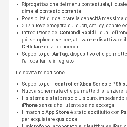
Riprogettazione del menu contestuale, il qual
cima al contesto corrente
Possibilità di ricalibrare la capacità massima 
217 nuove emoji tra cui cuori, smiley, coppie e
Introduzione dei
Comandi Rapidi
, i quali offro
più semplice e veloce,
attivare e disattivare 
Cellulare
ed altro ancora
Supporto per
AirTag
, dispositivo che permette 
l’altoparlante integrato
Le novità minori sono:
Supporto per i
controller Xbox Series e PS5 s
Nuova schermata che permette di silenziare l
Il sistema è stato reso più sicuro, impedendo 
iPhone
senza che l’utente se ne accorga
Il marchio
App Store
è stato sostituito con
Pa
per acquistare qualcosa
Il
microfono incoporato si disattiva su iPad
q