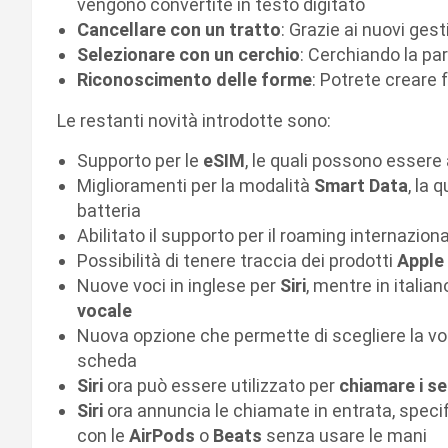
vengono convertite in testo digitato
Cancellare con un tratto
: Grazie ai nuovi ges
Selezionare con un cerchio
: Cerchiando la pa
Riconoscimento delle forme
: Potrete crear
Le restanti novità introdotte sono:
Supporto per le
eSIM
, le quali possono essere 
Miglioramenti per la modalità
Smart Data
, la 
batteria
Abilitato il supporto per il roaming internaziona
Possibilità di tenere traccia dei prodotti
Apple
Nuove voci in inglese per
Siri
, mentre in italia
vocale
Nuova opzione che permette di scegliere la v
scheda
Siri
ora può essere utilizzato per
chiamare i se
Siri
ora annuncia le chiamate in entrata, specifi
con le
AirPods
o
Beats
senza usare le mani