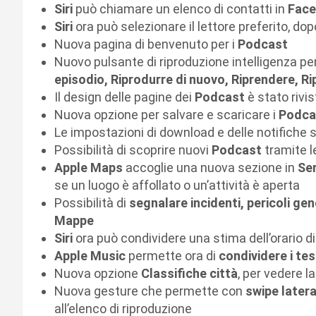
Siri
può chiamare un elenco di contatti in
Fac
Siri
ora può selezionare il lettore preferito, do
Nuova pagina di benvenuto per i
Podcast
Nuovo pulsante di riproduzione intelligenza per
episodio, Riprodurre di nuovo, Riprendere, R
Il design delle pagine dei
Podcast
è stato rivis
Nuova opzione per salvare e scaricare i
Podc
Le impostazioni di download e delle notifiche 
Possibilità di scoprire nuovi
Podcast
tramite l
Apple Maps
accoglie una nuova sezione in
Ser
se un luogo è affollato o un’attività è aperta
Possibilità di
segnalare incidenti, pericoli gen
Mappe
Siri
ora può condividere una stima dell’orario di
Apple Music
permette ora di
condividere i tes
Nuova opzione
Classifiche città
, per vedere l
Nuova gesture che permette con
swipe latera
all’elenco di riproduzione