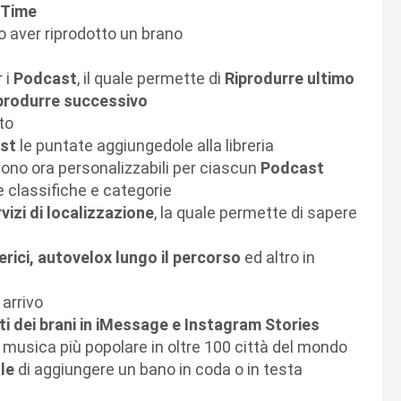
eTime
po aver riprodotto un brano
 i
Podcast
, il quale permette di
Riprodurre ultimo
iprodurre successivo
to
ast
le puntate aggiungedole alla libreria
sono ora personalizzabili per ciascun
Podcast
e classifiche e categorie
vizi di localizzazione
, la quale permette di sapere
erici, autovelox lungo il percorso
ed altro in
 arrivo
ti dei brani in iMessage e Instagram Stories
a musica più popolare in oltre 100 città del mondo
le
di aggiungere un bano in coda o in testa