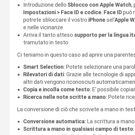
Introduzione dello
Sblocco con Apple Watch
,
Impostazioni > Face ID e codice
.
Face ID
può r
potrete sbloccare il vostro
iPhone
sel’
Apple W
e nelle vicinanze
Arriva il tanto atteso
supporto per la lingua it
tramutato in testo
Ci teniamo in questo caso ad aprire una parentesi 
Smart Selection
: Potete selezionare una parola
Rilevatori di dati
: Grazie alle tecnologie di app
altri dati vengono riconosciuti automaticame
Copia e incolla come testo
: E’ possibile copia
Ricerca nelle note scritte a mano
: Potete ric
La conversione di ciò che scrivete a mano in te
Conversione automatica
: La scrittura a man
Scrittura a mano in qualsiasi campo di testo