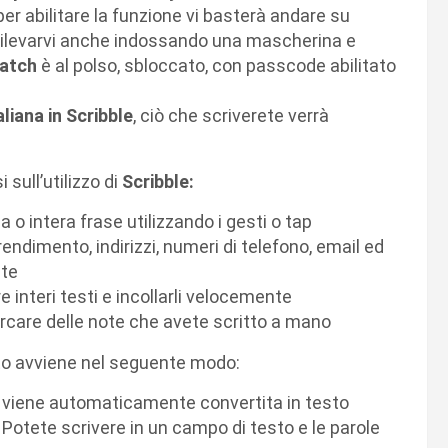
 per abilitare la funzione vi basterà andare su
ilevarvi anche indossando una mascherina e
atch
è al polso, sbloccato, con passcode abilitato
aliana in Scribble
, ciò che scriverete verrà
sull’utilizzo di
Scribble:
 o intera frase utilizzando i gesti o tap
rendimento, indirizzi, numeri di telefono, email ed
nte
re interi testi e incollarli velocemente
ercare delle note che avete scritto a mano
sto avviene nel seguente modo:
o viene automaticamente convertita in testo
: Potete scrivere in un campo di testo e le parole