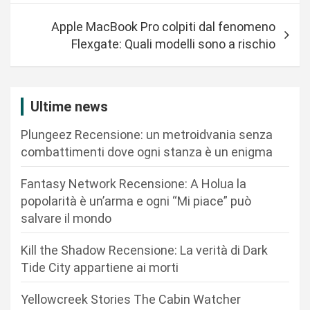
i
g
Apple MacBook Pro colpiti dal fenomeno
a
Flexgate: Quali modelli sono a rischio
z
i
Ultime news
o
n
Plungeez Recensione: un metroidvania senza
combattimenti dove ogni stanza è un enigma
e
a
Fantasy Network Recensione: A Holua la
r
popolarità è un’arma e ogni “Mi piace” può
salvare il mondo
t
i
Kill the Shadow Recensione: La verità di Dark
c
Tide City appartiene ai morti
o
Yellowcreek Stories The Cabin Watcher