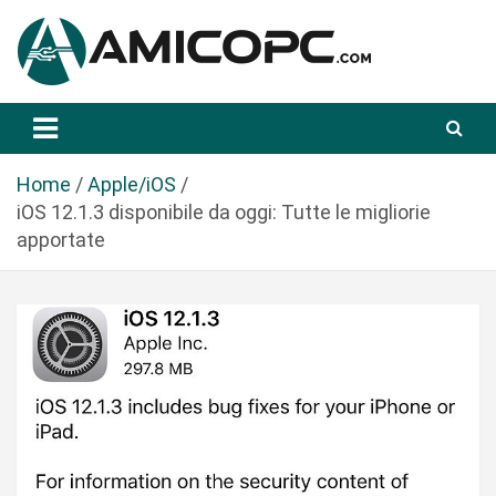
S
a
l
t
Novità Tecnologiche: Guide e News
Amicopc.com
a
a
l
Home
Apple/iOS
c
iOS 12.1.3 disponibile da oggi: Tutte le migliorie
o
apportate
n
t
e
n
u
t
o