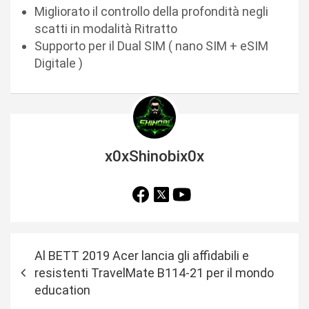
Migliorato il controllo della profondità negli
scatti in modalità Ritratto
Supporto per il Dual SIM ( nano SIM + eSIM
Digitale )
x0xShinobix0x
N
Al BETT 2019 Acer lancia gli affidabili e
a
resistenti TravelMate B114-21 per il mondo
v
education