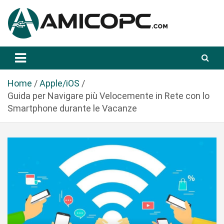
S
a
l
t
Novità Tecnologiche: Guide e News
Amicopc.com
a
a
l
Home
Apple/iOS
c
Guida per Navigare più Velocemente in Rete con lo
o
Smartphone durante le Vacanze
n
t
e
n
u
t
o