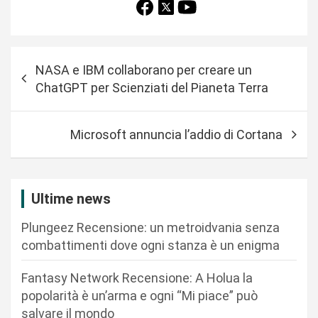
N
NASA e IBM collaborano per creare un
a
ChatGPT per Scienziati del Pianeta Terra
v
i
Microsoft annuncia l’addio di Cortana
g
a
z
Ultime news
i
Plungeez Recensione: un metroidvania senza
o
combattimenti dove ogni stanza è un enigma
n
Fantasy Network Recensione: A Holua la
e
popolarità è un’arma e ogni “Mi piace” può
a
salvare il mondo