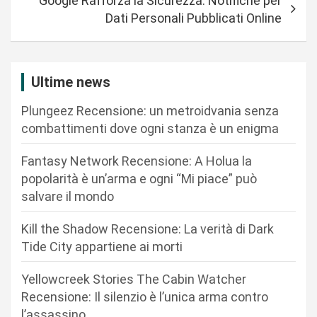
Google Rafforza la Sicurezza: Notifiche per
g
Dati Personali Pubblicati Online
a
z
i
Ultime news
o
Plungeez Recensione: un metroidvania senza
n
combattimenti dove ogni stanza è un enigma
e
Fantasy Network Recensione: A Holua la
a
popolarità è un’arma e ogni “Mi piace” può
r
salvare il mondo
t
Kill the Shadow Recensione: La verità di Dark
i
Tide City appartiene ai morti
c
Yellowcreek Stories The Cabin Watcher
o
Recensione: Il silenzio è l’unica arma contro
l
l’assassino