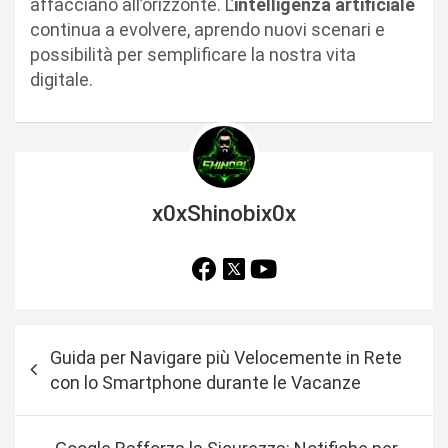
affacciano all’orizzonte. L’
intelligenza artificiale
continua a evolvere, aprendo nuovi scenari e
possibilità per semplificare la nostra vita
digitale.
x0xShinobix0x
N
Guida per Navigare più Velocemente in Rete
a
con lo Smartphone durante le Vacanze
v
i