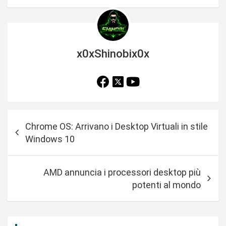
x0xShinobix0x
N
Chrome OS: Arrivano i Desktop Virtuali in stile
a
Windows 10
v
i
AMD annuncia i processori desktop più
g
potenti al mondo
a
z