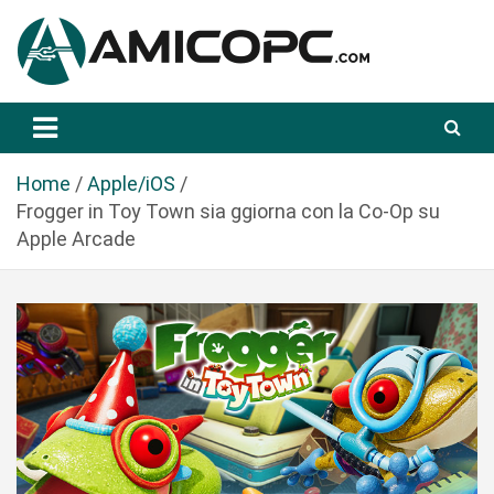
S
a
l
t
Novità Tecnologiche: Guide e News
Amicopc.com
a
a
l
Home
Apple/iOS
c
Frogger in Toy Town sia ggiorna con la Co-Op su
o
Apple Arcade
n
t
e
n
u
t
o