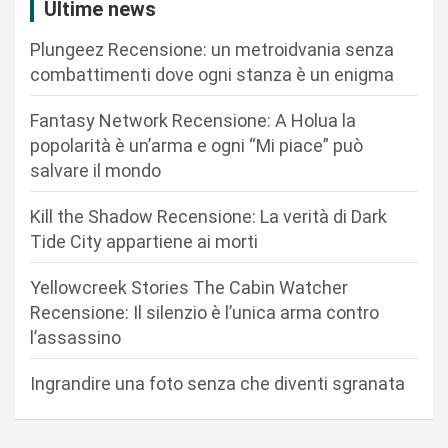
i
Ultime news
o
Plungeez Recensione: un metroidvania senza
n
combattimenti dove ogni stanza è un enigma
e
Fantasy Network Recensione: A Holua la
a
popolarità è un’arma e ogni “Mi piace” può
r
salvare il mondo
t
Kill the Shadow Recensione: La verità di Dark
i
Tide City appartiene ai morti
c
Yellowcreek Stories The Cabin Watcher
o
Recensione: Il silenzio è l’unica arma contro
l
l’assassino
i
Ingrandire una foto senza che diventi sgranata