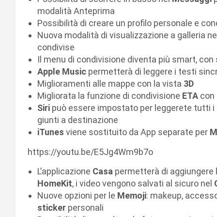
modalità Anteprima
Possibilità di creare un profilo personale e con
Nuova modalità di visualizzazione a galleria nel
condivise
Il menu di condivisione diventa più smart, con 
Apple Music
permetterà di leggere i testi sincro
Miglioramenti alle mappe con la vista
3D
Migliorata la funzione di condivisione
ETA
con 
Siri
può essere impostato per leggerete tutti i 
giunti a destinazione
iTunes
viene sostituito da App separate per
M
https://youtu.be/E5Jg4Wm9b7o
L’applicazione
Casa
permetterà di aggiungere l
HomeKit
, i video vengono salvati al sicuro nel
Nuove opzioni per le
Memoji
: makeup, accessor
sticker
personali