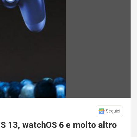
Seguici
S 13, watchOS 6 e molto altro