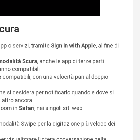
Scura
pp o servizi, tramite
Sign in with Apple
, al fine di
modalità Scura
, anche le app di terze parti
nno compatibili
e
compatibili, con una velocità pari al doppio
he si desidera per notificarlo quando e dove si
d altro ancora
 zoom in
Safari
, nei singoli siti web
 modalità Swipe per la digitazione più veloce dei
er visualizzare l’intera conversazione nella