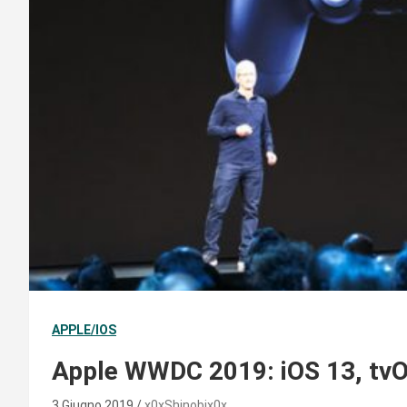
APPLE/IOS
Apple WWDC 2019: iOS 13, tvO
3 Giugno 2019
x0xShinobix0x