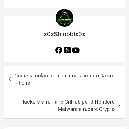
x0xShinobix0x
N
Come simulare una chiamata interrotta su
a
iPhone
v
i
Hackers sfruttano GitHub per diffondere
g
Malware e rubare Crypto
a
z