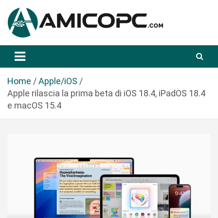
S
a
l
t
Novità Tecnologiche: Guide e News
Amicopc.com
a
a
l
Home
Apple/iOS
c
Apple rilascia la prima beta di iOS 18.4, iPadOS 18.4
o
e macOS 15.4
n
t
e
n
u
t
o