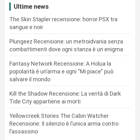
i
Ultime news
o
The Skin Stapler recensione: horror PSX tra
n
sangue e noir
e
Plungeez Recensione: un metroidvania senza
a
combattimenti dove ogni stanza è un enigma
r
Fantasy Network Recensione: A Holua la
t
popolarità è un’arma e ogni “Mi piace” può
i
salvare il mondo
c
Kill the Shadow Recensione: La verità di Dark
o
Tide City appartiene ai morti
l
i
Yellowcreek Stories The Cabin Watcher
Recensione: Il silenzio è l’unica arma contro
l’assassino