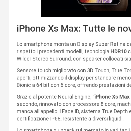
iPhone Xs Max: Tutte le no
Lo smartphone monta un Display Super Retina da 
rispetto i precedenti modelli, tecnologia
HDR10
c
Wilder Stereo Surround, con speaker collocati sia
Sensore touch migliorato con 3D Touch, True Tone
aperti, ottimizzando il display per stancare meno
Bionic a 64 bit con 6 core, offrendo prestazioni 
Grazie al potente Neural Engine, l’
iPhone Xs Max
secondo, rinnovato con processore 8 core, mac
manca all’appello il Face ID, sistema True Depth 
certificazione IP68, resistente a diversi liquidi.
Lo smartphone giungerà sul mercato in vari tagli 