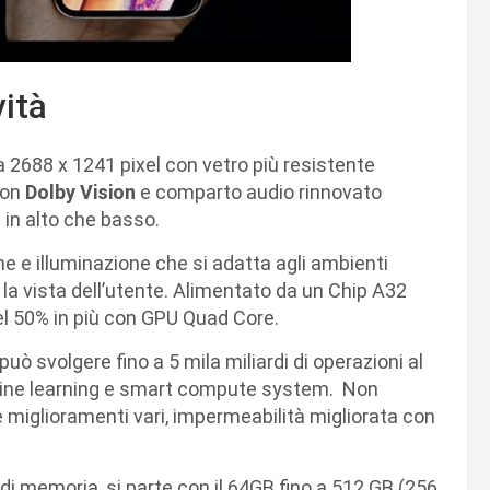
vità
2688 x 1241 pixel con vetro più resistente
on
Dolby Vision
e comparto audio rinnovato
 in alto che basso.
 e illuminazione che si adatta agli ambienti
 la vista dell’utente. Alimentato da un Chip A32
del 50% in più con GPU Quad Core.
può svolgere fino a 5 mila miliardi di operazioni al
hine learning e smart compute system. Non
e miglioramenti vari, impermeabilità migliorata con
di memoria, si parte con il 64GB fino a 512 GB (256