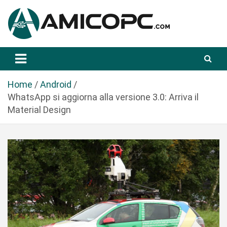
S
a
l
t
Novità Tecnologiche: Guide e News
Amicopc.com
a
a
l
Home
Android
c
WhatsApp si aggiorna alla versione 3.0: Arriva il
o
Material Design
n
t
e
n
u
t
o