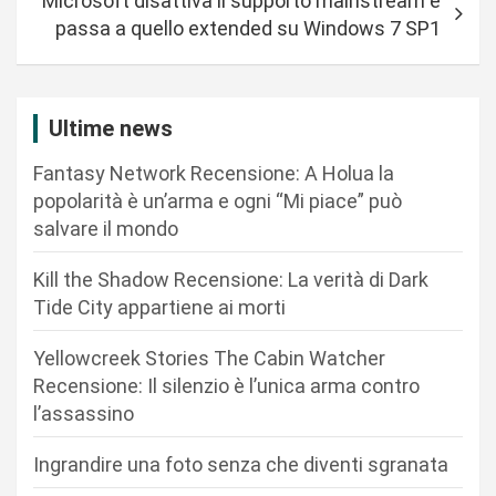
Microsoft disattiva il supporto mainstream e
g
passa a quello extended su Windows 7 SP1
a
z
i
Ultime news
o
Fantasy Network Recensione: A Holua la
n
popolarità è un’arma e ogni “Mi piace” può
salvare il mondo
e
a
Kill the Shadow Recensione: La verità di Dark
r
Tide City appartiene ai morti
t
Yellowcreek Stories The Cabin Watcher
i
Recensione: Il silenzio è l’unica arma contro
c
l’assassino
o
Ingrandire una foto senza che diventi sgranata
l