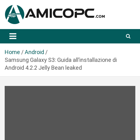
S
a
l
t
Novità Tecnologiche: Guide e News
Amicopc.com
a
a
l
Home
Android
c
Samsung Galaxy S3: Guida all’installazione di
o
Android 4.2.2 Jelly Bean leaked
n
t
e
n
u
t
o