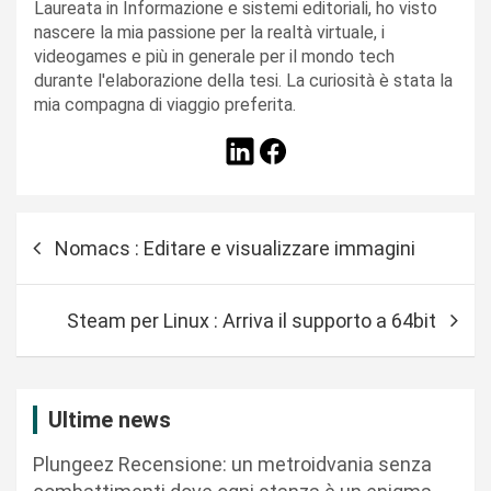
Laureata in Informazione e sistemi editoriali, ho visto
nascere la mia passione per la realtà virtuale, i
videogames e più in generale per il mondo tech
durante l'elaborazione della tesi. La curiosità è stata la
mia compagna di viaggio preferita.
N
Nomacs : Editare e visualizzare immagini
a
v
Steam per Linux : Arriva il supporto a 64bit
i
g
a
Ultime news
z
Plungeez Recensione: un metroidvania senza
i