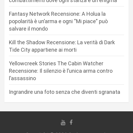
combattimenti dove ogni stanza è un enigma
o
n
Fantasy Network Recensione: A Holua la
popolarità è un’arma e ogni “Mi piace” può
e
salvare il mondo
a
r
Kill the Shadow Recensione: La verità di Dark
Tide City appartiene ai morti
t
i
Yellowcreek Stories The Cabin Watcher
c
Recensione: Il silenzio è l’unica arma contro
l’assassino
o
l
Ingrandire una foto senza che diventi sgranata
i