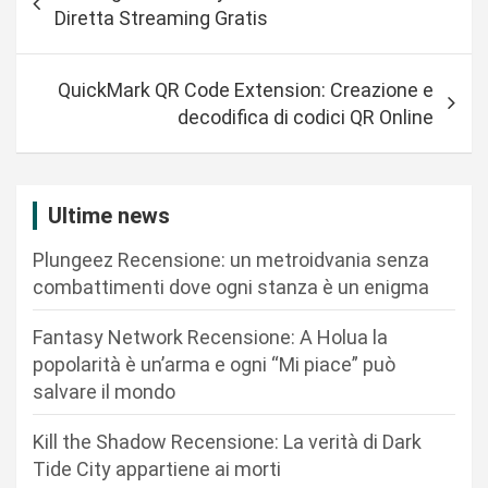
a
Diretta Streaming Gratis
v
i
QuickMark QR Code Extension: Creazione e
g
decodifica di codici QR Online
a
z
i
Ultime news
o
Plungeez Recensione: un metroidvania senza
n
combattimenti dove ogni stanza è un enigma
e
Fantasy Network Recensione: A Holua la
a
popolarità è un’arma e ogni “Mi piace” può
r
salvare il mondo
t
Kill the Shadow Recensione: La verità di Dark
i
Tide City appartiene ai morti