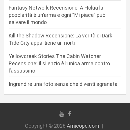
n
Fantasy Network Recensione: A Holua la
e
popolarità è un’arma e ogni “Mi piace” può
a
salvare il mondo
r
Kill the Shadow Recensione: La verità di Dark
t
Tide City appartiene ai morti
i
c
Yellowcreek Stories The Cabin Watcher
Recensione: Il silenzio è l’unica arma contro
o
l’assassino
l
i
Ingrandire una foto senza che diventi sgranata
Copyright © 2026
Amicopc.com