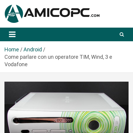
S
a
l
t
Novità Tecnologiche: Guide e News
Amicopc.com
a
a
l
Home
Android
c
Come parlare con un operatore TIM, Wind, 3 e
o
Vodafone
n
t
e
n
u
t
o