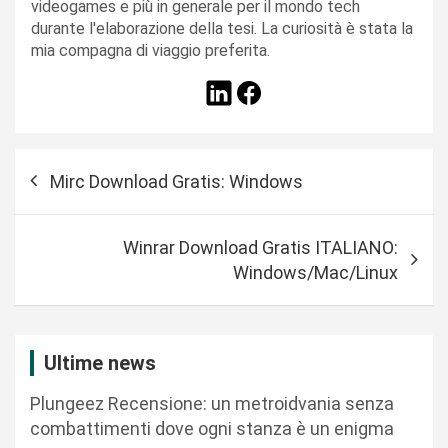
videogames e più in generale per il mondo tech
durante l'elaborazione della tesi. La curiosità è stata la
mia compagna di viaggio preferita.
N
Mirc Download Gratis: Windows
a
v
Winrar Download Gratis ITALIANO:
i
Windows/Mac/Linux
g
a
z
Ultime news
i
Plungeez Recensione: un metroidvania senza
o
combattimenti dove ogni stanza è un enigma