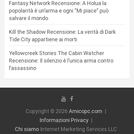
Fantasy Network Recensione: A Holua la
i
popolarità è un’arma e ogni “Mi piace” può
c
salvare il mondo
o
Kill the Shadow Recensione: La verità di Dark
l
Tide City appartiene ai morti
i
Yellowcreek Stories The Cabin Watcher
Recensione: Il silenzio è l’unica arma contro
l’assassino
Copyright © 2026
Amicopc.com
Informazioni Privacy
Chi siamo
Internet Marketing Services LLC