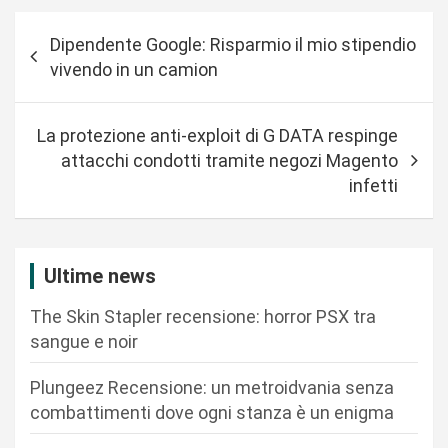
N
Dipendente Google: Risparmio il mio stipendio
a
vivendo in un camion
v
i
La protezione anti-exploit di G DATA respinge
g
attacchi condotti tramite negozi Magento
a
infetti
z
i
Ultime news
o
n
The Skin Stapler recensione: horror PSX tra
sangue e noir
e
a
Plungeez Recensione: un metroidvania senza
r
combattimenti dove ogni stanza è un enigma
t