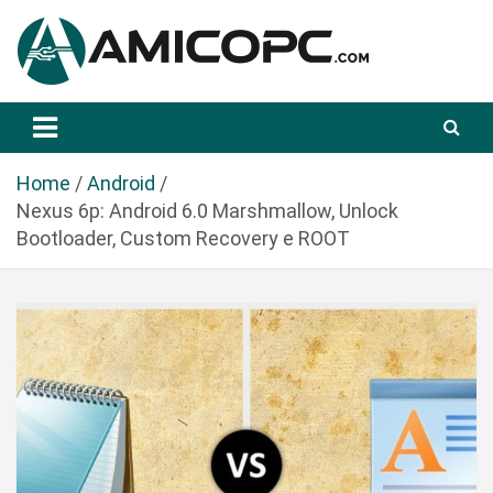
S
a
l
t
Novità Tecnologiche: Guide e News
Amicopc.com
a
a
l
Home
Android
c
Nexus 6p: Android 6.0 Marshmallow, Unlock
o
Bootloader, Custom Recovery e ROOT
n
t
e
n
u
t
o