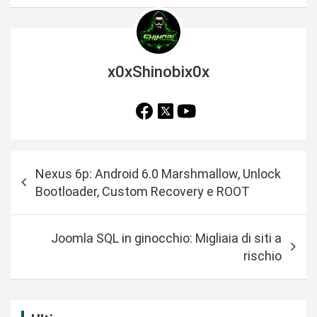
x0xShinobix0x
N
Nexus 6p: Android 6.0 Marshmallow, Unlock
a
Bootloader, Custom Recovery e ROOT
v
i
Joomla SQL in ginocchio: Migliaia di siti a
g
rischio
a
z