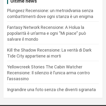
i
Ultime news
o
Plungeez Recensione: un metroidvania senza
n
combattimenti dove ogni stanza è un enigma
e
Fantasy Network Recensione: A Holua la
a
popolarità è un’arma e ogni “Mi piace” può
r
salvare il mondo
t
Kill the Shadow Recensione: La verità di Dark
i
Tide City appartiene ai morti
c
Yellowcreek Stories The Cabin Watcher
o
Recensione: Il silenzio è l’unica arma contro
l
l’assassino
i
Ingrandire una foto senza che diventi sgranata