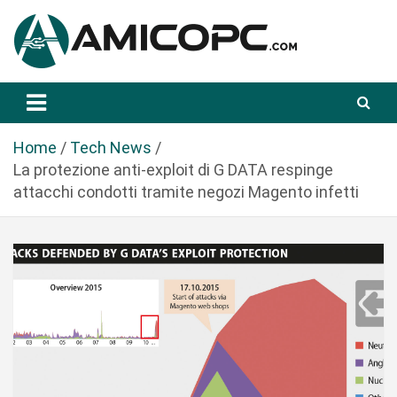
S
a
l
t
Novità Tecnologiche: Guide e News
Amicopc.com
a
a
l
Home
Tech News
c
La protezione anti-exploit di G DATA respinge
o
attacchi condotti tramite negozi Magento infetti
n
t
e
n
u
t
o