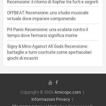
Recensione: il ritorno di Sophie tra furti e segreti
a
r
OFFBEAT Recensione: uno studio musicale
virtuale dove imparare componendo
t
i
Pit Panic Recensione: una scalata contro il
c
tempo dove fermarsi significa morire
o
Signy & Mino Against All Gods Recensione:
l
battaglie a turni costruite come spettacolari
i
giochi di incastri
Copyright © 2026
Amicopc.com
Informazioni Privacy