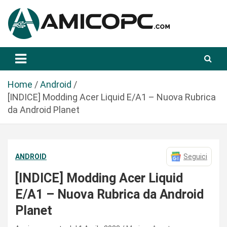
S
a
l
t
Novità Tecnologiche: Guide e News
Amicopc.com
a
a
l
Home
Android
c
[INDICE] Modding Acer Liquid E/A1 – Nuova Rubrica
o
da Android Planet
n
t
e
ANDROID
Seguici
n
u
[INDICE] Modding Acer Liquid
t
E/A1 – Nuova Rubrica da Android
o
Planet