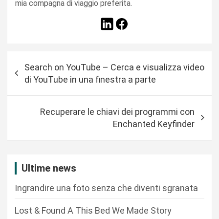
mia compagna di viaggio preferita.
N
Search on YouTube – Cerca e visualizza video
a
di YouTube in una finestra a parte
v
i
Recuperare le chiavi dei programmi con
g
Enchanted Keyfinder
a
z
i
Ultime news
o
Ingrandire una foto senza che diventi sgranata
n
Lost & Found A This Bed We Made Story
e