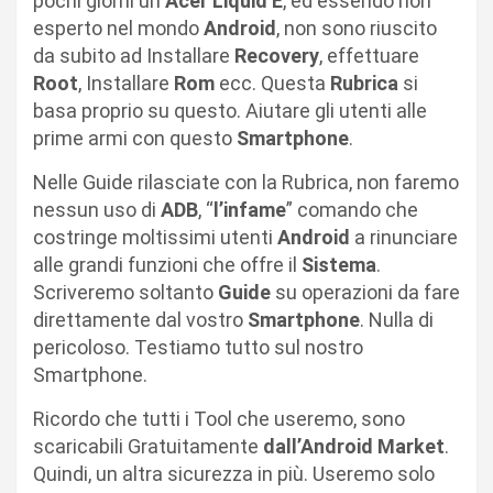
pochi giorni un
Acer
Liquid
E
, ed essendo non
esperto nel mondo
Android
, non sono riuscito
da subito ad Installare
Recovery
, effettuare
Root
, Installare
Rom
ecc. Questa
Rubrica
si
basa proprio su questo. Aiutare gli utenti alle
prime armi con questo
Smartphone
.
Nelle Guide rilasciate con la Rubrica, non faremo
nessun uso di
ADB
, “
l’infame
” comando che
costringe moltissimi utenti
Android
a rinunciare
alle grandi funzioni che offre il
Sistema
.
Scriveremo soltanto
Guide
su operazioni da fare
direttamente dal vostro
Smartphone
. Nulla di
pericoloso. Testiamo tutto sul nostro
Smartphone.
Ricordo che tutti i Tool che useremo, sono
scaricabili Gratuitamente
dall’Android
Market
.
Quindi, un altra sicurezza in più. Useremo solo