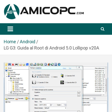
S
a
l
t
Novità Tecnologiche: Guide e News
Amicopc.com
a
a
l
Home
Android
c
LG G3: Guida al Root di Android 5.0 Lollipop v20A
o
n
t
e
n
u
t
o