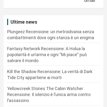
Gmail
a
z
i
Ultime news
o
Plungeez Recensione: un metroidvania senza
n
combattimenti dove ogni stanza è un enigma
e
Fantasy Network Recensione: A Holua la
a
popolarità è un’arma e ogni “Mi piace” può
r
salvare il mondo
t
Kill the Shadow Recensione: La verità di Dark
i
Tide City appartiene ai morti
c
Yellowcreek Stories The Cabin Watcher
o
Recensione: Il silenzio è l’unica arma contro
l
l’assassino
i