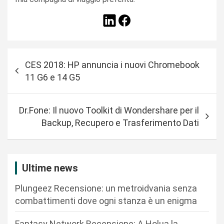
N
CES 2018: HP annuncia i nuovi Chromebook
a
11 G6 e 14 G5
v
i
Dr.Fone: Il nuovo Toolkit di Wondershare per il
g
Backup, Recupero e Trasferimento Dati
a
z
i
Ultime news
o
Plungeez Recensione: un metroidvania senza
n
combattimenti dove ogni stanza è un enigma
e
Fantasy Network Recensione: A Holua la