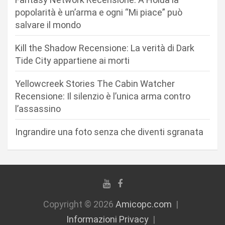
a
popolarità è un’arma e ogni “Mi piace” può
r
salvare il mondo
t
Kill the Shadow Recensione: La verità di Dark
i
Tide City appartiene ai morti
c
Yellowcreek Stories The Cabin Watcher
o
Recensione: Il silenzio è l’unica arma contro
l
l’assassino
i
Ingrandire una foto senza che diventi sgranata
Copyright © 2026
Amicopc.com
Informazioni Privacy