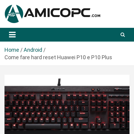
S
a
l
t
Novità Tecnologiche: Guide e News
Amicopc.com
a
a
l
Home
Android
c
Come fare hard reset Huawei P10 e P10 Plus
o
n
t
e
n
u
t
o