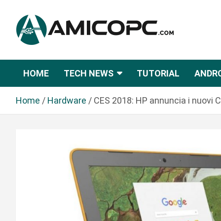
S
a
l
t
Novità Tecnologiche: Guide e News
Amicopc.com
a
a
HOME
TECH NEWS
TUTORIAL
ANDR
l
c
Home
Hardware
CES 2018: HP annuncia i nuovi 
o
n
t
e
n
u
t
o