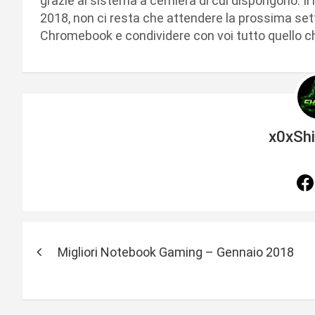
grazie al sistema a cerniera di cui dispongono. I
2018, non ci resta che attendere la prossima set
Chromebook e condividere con voi tutto quello ch
x0xSh
N
Migliori Notebook Gaming – Gennaio 2018
a
v