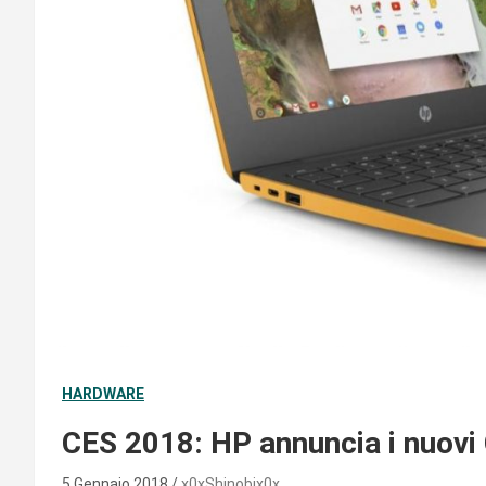
HARDWARE
CES 2018: HP annuncia i nuov
5 Gennaio 2018
x0xShinobix0x