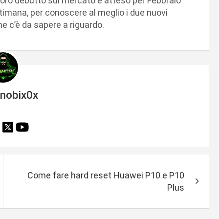
l loro debutto sul mercato è atteso per Febbraio
timana, per conoscere al meglio i due nuovi
e c’è da sapere a riguardo.
inobix0x
Come fare hard reset Huawei P10 e P10
Plus