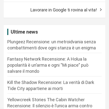
i
Lavorare in Google ti rovina al vita!
g
a
z
Ultime news
i
Plungeez Recensione: un metroidvania senza
o
combattimenti dove ogni stanza è un enigma
n
Fantasy Network Recensione: A Holua la
e
popolarità è un’arma e ogni “Mi piace” può
a
salvare il mondo
r
Kill the Shadow Recensione: La verità di Dark
t
Tide City appartiene ai morti
i
c
Yellowcreek Stories The Cabin Watcher
Recensione: Il silenzio è l’unica arma contro
o