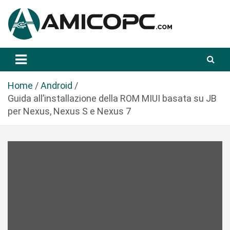
S
a
l
t
Novità Tecnologiche: Guide e News
Amicopc.com
a
a
l
Home
Android
c
Guida all’installazione della ROM MIUI basata su JB
o
per Nexus, Nexus S e Nexus 7
n
t
e
n
u
t
o