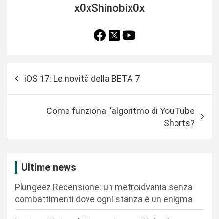
x0xShinobix0x
N
iOS 17: Le novità della BETA 7
a
v
Come funziona l’algoritmo di YouTube
i
Shorts?
g
a
z
Ultime news
i
Plungeez Recensione: un metroidvania senza
o
combattimenti dove ogni stanza è un enigma
n