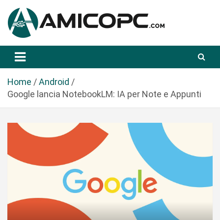
S
a
l
t
Novità Tecnologiche: Guide e News
Amicopc.com
a
a
l
Home
Android
c
Google lancia NotebookLM: IA per Note e Appunti
o
n
t
e
n
u
t
o