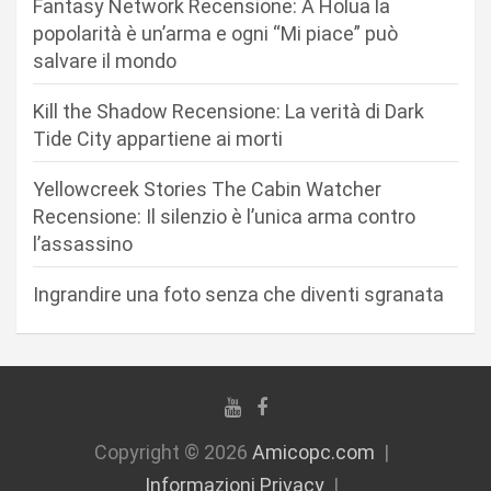
Fantasy Network Recensione: A Holua la
e
popolarità è un’arma e ogni “Mi piace” può
a
salvare il mondo
r
Kill the Shadow Recensione: La verità di Dark
t
Tide City appartiene ai morti
i
c
Yellowcreek Stories The Cabin Watcher
Recensione: Il silenzio è l’unica arma contro
o
l’assassino
l
i
Ingrandire una foto senza che diventi sgranata
Copyright © 2026
Amicopc.com
Informazioni Privacy