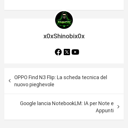
x0xShinobix0x
N
OPPO Find N3 Flip: La scheda tecnica del
a
nuovo pieghevole
v
i
Google lancia NotebookLM: IA per Note e
g
Appunti
a
z