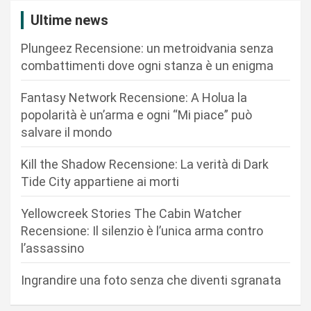
i
Ultime news
o
Plungeez Recensione: un metroidvania senza
n
combattimenti dove ogni stanza è un enigma
e
Fantasy Network Recensione: A Holua la
a
popolarità è un’arma e ogni “Mi piace” può
r
salvare il mondo
t
Kill the Shadow Recensione: La verità di Dark
i
Tide City appartiene ai morti
c
Yellowcreek Stories The Cabin Watcher
o
Recensione: Il silenzio è l’unica arma contro
l
l’assassino
i
Ingrandire una foto senza che diventi sgranata