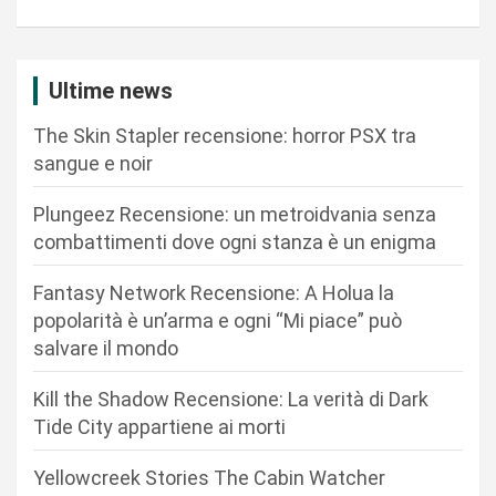
a
z
i
Ultime news
o
The Skin Stapler recensione: horror PSX tra
n
sangue e noir
e
Plungeez Recensione: un metroidvania senza
a
combattimenti dove ogni stanza è un enigma
r
Fantasy Network Recensione: A Holua la
t
popolarità è un’arma e ogni “Mi piace” può
i
salvare il mondo
c
Kill the Shadow Recensione: La verità di Dark
o
Tide City appartiene ai morti
l
i
Yellowcreek Stories The Cabin Watcher