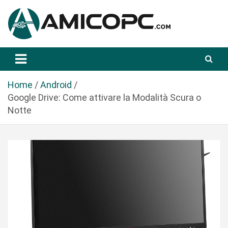
S
a
l
t
Novità Tecnologiche: Guide e News
Amicopc.com
a
a
l
Home
Android
c
Google Drive: Come attivare la Modalità Scura o
o
Notte
n
t
e
n
u
t
o