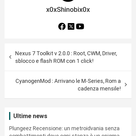
x0xShinobix0x
N
Nexus 7 Toolkit v 2.0.0 : Root, CWM, Driver,
a
sblocco e flash ROM con 1 click!
v
i
CyanogenMod : Arrivano le M-Series, Rom a
g
cadenza mensile!
a
z
i
Ultime news
o
Plungeez Recensione: un metroidvania senza
n
combattimenti dove ogni stanza è un enigma