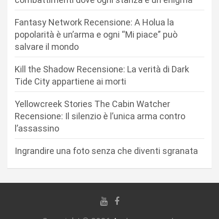
e
Fantasy Network Recensione: A Holua la
a
popolarità è un’arma e ogni “Mi piace” può
r
salvare il mondo
t
Kill the Shadow Recensione: La verità di Dark
i
Tide City appartiene ai morti
c
Yellowcreek Stories The Cabin Watcher
o
Recensione: Il silenzio è l’unica arma contro
l
l’assassino
i
Ingrandire una foto senza che diventi sgranata