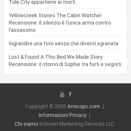
Tide City appartiene ai morti
r
Yellowcreek Stories The Cabin Watcher
t
Recensione: Il silenzio è l’unica arma contro
i
l’assassino
c
Ingrandire una foto senza che diventi sgranata
o
l
Lost & Found A This Bed We Made Story
i
Recensione: il ritorno di Sophie tra furti e segreti
Copyright © 2026
Amicopc.com
Informazioni Privacy
Chi siamo
Internet Marketing Services LLC