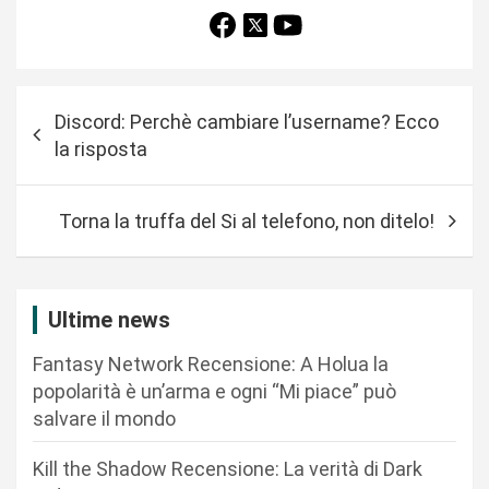
N
Discord: Perchè cambiare l’username? Ecco
a
la risposta
v
i
Torna la truffa del Si al telefono, non ditelo!
g
a
z
Ultime news
i
Fantasy Network Recensione: A Holua la
o
popolarità è un’arma e ogni “Mi piace” può
n
salvare il mondo
e
Kill the Shadow Recensione: La verità di Dark
a