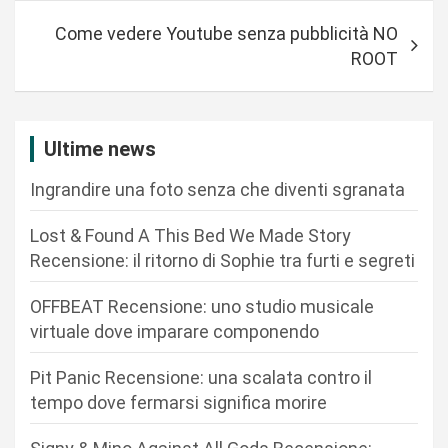
i
Come vedere Youtube senza pubblicità NO
g
ROOT
a
z
i
Ultime news
o
Ingrandire una foto senza che diventi sgranata
n
Lost & Found A This Bed We Made Story
e
Recensione: il ritorno di Sophie tra furti e segreti
a
r
OFFBEAT Recensione: uno studio musicale
virtuale dove imparare componendo
t
i
Pit Panic Recensione: una scalata contro il
c
tempo dove fermarsi significa morire
o