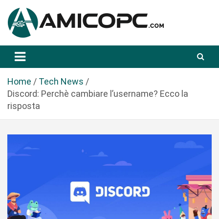
S
a
l
t
Novità Tecnologiche: Guide e News
Amicopc.com
a
a
l
Home
Tech News
c
Discord: Perchè cambiare l’username? Ecco la
o
risposta
n
t
e
n
u
t
o