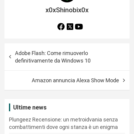
x0xShinobix0x
N
Adobe Flash: Come rimuoverlo
a
definitivamente da Windows 10
v
i
Amazon annuncia Alexa Show Mode
g
a
z
Ultime news
i
Plungeez Recensione: un metroidvania senza
o
combattimenti dove ogni stanza è un enigma