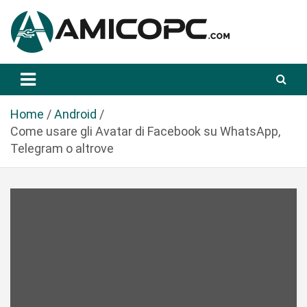
S
a
l
t
Novità Tecnologiche: Guide e News
Amicopc.com
a
a
l
Home
Android
c
Come usare gli Avatar di Facebook su WhatsApp,
o
Telegram o altrove
n
t
e
n
u
t
o