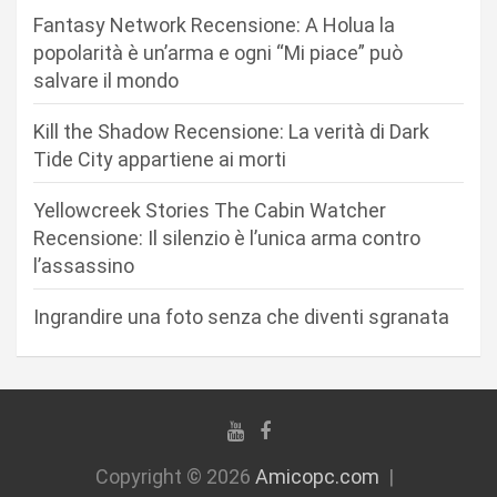
n
Fantasy Network Recensione: A Holua la
e
popolarità è un’arma e ogni “Mi piace” può
a
salvare il mondo
r
Kill the Shadow Recensione: La verità di Dark
t
Tide City appartiene ai morti
i
c
Yellowcreek Stories The Cabin Watcher
Recensione: Il silenzio è l’unica arma contro
o
l’assassino
l
i
Ingrandire una foto senza che diventi sgranata
Copyright © 2026
Amicopc.com