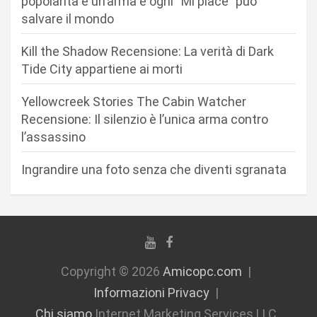
popolarità è un’arma e ogni “Mi piace” può
e
salvare il mondo
a
r
Kill the Shadow Recensione: La verità di Dark
Tide City appartiene ai morti
t
i
Yellowcreek Stories The Cabin Watcher
c
Recensione: Il silenzio è l’unica arma contro
l’assassino
o
l
Ingrandire una foto senza che diventi sgranata
i
Copyright © 2026
Amicopc.com
Informazioni Privacy
Chi siamo
Internet Marketing Services LLC