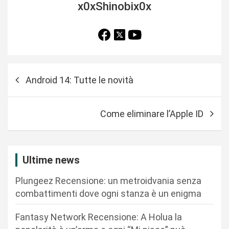
x0xShinobix0x
N
Android 14: Tutte le novità
a
v
Come eliminare l’Apple ID
i
g
a
Ultime news
z
Plungeez Recensione: un metroidvania senza
i
combattimenti dove ogni stanza è un enigma
o
n
Fantasy Network Recensione: A Holua la