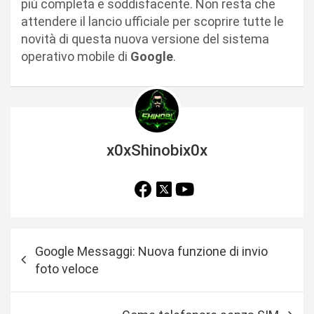
più completa e soddisfacente. Non resta che
attendere il lancio ufficiale per scoprire tutte le
novità di questa nuova versione del sistema
operativo mobile di
Google
.
x0xShinobix0x
N
Google Messaggi: Nuova funzione di invio
a
foto veloce
v
i