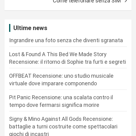
Come telefonare senza SIM
g
a
z
Ultime news
i
Ingrandire una foto senza che diventi sgranata
o
n
Lost & Found A This Bed We Made Story
Recensione: il ritorno di Sophie tra furti e segreti
e
a
OFFBEAT Recensione: uno studio musicale
r
virtuale dove imparare componendo
t
Pit Panic Recensione: una scalata contro il
i
tempo dove fermarsi significa morire
c
Signy & Mino Against All Gods Recensione:
o
battaglie a turni costruite come spettacolari
l
giochi di incastri