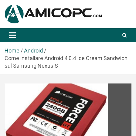
S
a
l
t
Novità Tecnologiche: Guide e News
Amicopc.com
a
a
l
Home
Android
c
Come installare Android 4.0.4 Ice Cream Sandwich
o
sul Samsung Nexus S
n
t
e
n
u
t
o