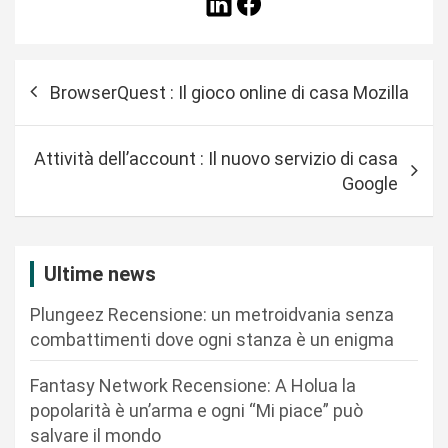
N
BrowserQuest : Il gioco online di casa Mozilla
a
v
Attività dell’account : Il nuovo servizio di casa
i
Google
g
a
z
Ultime news
i
Plungeez Recensione: un metroidvania senza
o
combattimenti dove ogni stanza è un enigma
n
Fantasy Network Recensione: A Holua la
e
popolarità è un’arma e ogni “Mi piace” può
a
salvare il mondo