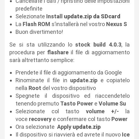
Cancellate i dati / ripristino delle impostazioni
predefinite
Selezionate
Install
update.zip da
SDcard
La
Flash ROM
s’installerà nel vostro
Nexus S
Buon divertimento!
Se si sta utilizzando lo
stock build
4.0.3
, la
procedura per
flashare
il file di aggiornamento
sarà altrettanto semplice:
Prendete il file di aggiornamento da Google
Rinominate il file in
update.zip
e copiatelo
nella
Root
del vostro dispositivo
Spegnete il dispositivo ed riaccendetelo
tenendo premuto
Tasto Power
e
Volume Su
Selezionate col tasto
volume +/-
la
voce
recovery
e confermare col tasto
Power
Ora selezionate
Apply
update.zip
Il dispositivo si riavvierà ed avrete il nuovo
Ice