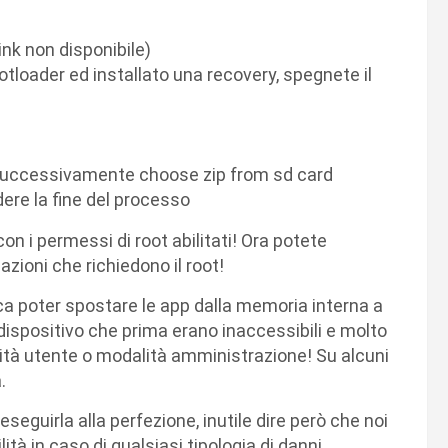
ink non disponibile)
tloader ed installato una recovery, spegnete il
e successivamente choose zip from sd card
dere la fine del processo
on i permessi di root abilitati! Ora potete
zioni che richiedono il root!
fica poter spostare le app dalla memoria interna a
 dispositivo che prima erano inaccessibili e molto
lità utente o modalità amministrazione! Su alcuni
.
guirla alla perfezione, inutile dire però che noi
à in caso di qualsiasi tipologia di danni.