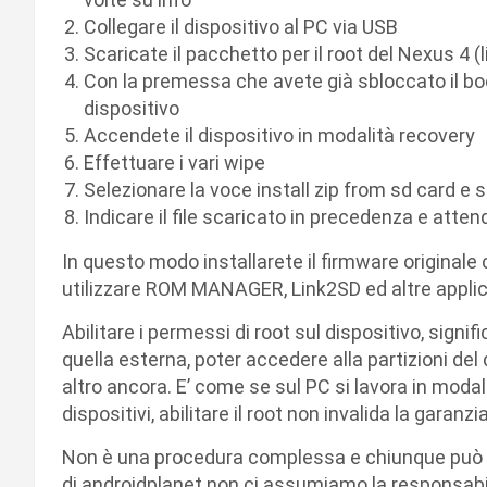
Collegare il dispositivo al PC via USB
Scaricate il pacchetto per il root del Nexus 4 (l
Con la premessa che avete già sbloccato il boo
dispositivo
Accendete il dispositivo in modalità recovery
Effettuare i vari wipe
Selezionare la voce install zip from sd card 
Indicare il file scaricato in precedenza e atten
In questo modo installarete il firmware originale c
utilizzare ROM MANAGER, Link2SD ed altre applica
Abilitare i permessi di root sul dispositivo, signi
quella esterna, poter accedere alla partizioni del
altro ancora. E’ come se sul PC si lavora in moda
dispositivi, abilitare il root non invalida la garanzia
Non è una procedura complessa e chiunque può ese
di androidplanet non ci assumiamo la responsabilit