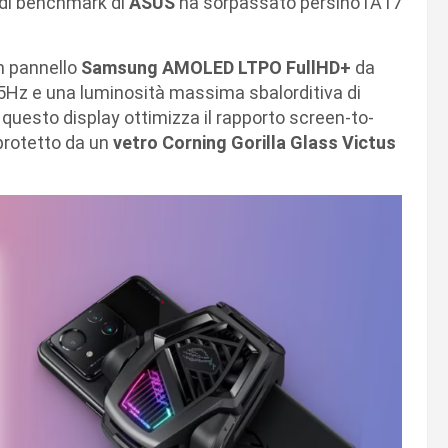
 di benchmark di
ASUS
ha sorpassato persino l’A17
un pannello
Samsung AMOLED LTPO FullHD+
da
 165Hz e una luminosità massima sbalorditiva di
di questo display ottimizza il rapporto screen-to-
 protetto da un
vetro Corning Gorilla Glass Victus