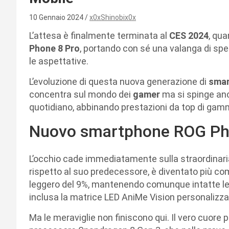
10 Gennaio 2024
x0xShinobix0x
L’attesa è finalmente terminata al
CES 2024
, qu
Phone 8 Pro
, portando con sé una valanga di sp
le aspettative.
L’evoluzione di questa nuova generazione di
smar
concentra sul mondo dei
gamer
ma si spinge anc
quotidiano, abbinando prestazioni da top di gamm
Nuovo smartphone ROG Ph
L’occhio cade immediatamente sulla straordinaria
rispetto al suo predecessore, è diventato più comp
leggero del 9%, mantenendo comunque intatte le 
inclusa la matrice LED AniMe Vision personalizzab
Ma le meraviglie non finiscono qui. Il vero cuore 