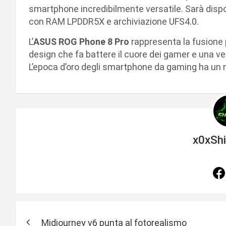
smartphone incredibilmente versatile. Sarà disp
con RAM LPDDR5X e archiviazione UFS4.0.
L’
ASUS ROG Phone 8 Pro
rappresenta la fusione p
design che fa battere il cuore dei gamer e una versat
L’epoca d’oro degli smartphone da gaming ha un 
x0xSh
N
Midjourney v6 punta al fotorealismo