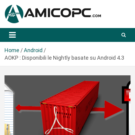
S
a
l
t
Novità Tecnologiche: Guide e News
Amicopc.com
a
a
l
Home
Android
c
AOKP : Disponibili le Nightly basate su Android 4.3
o
n
t
e
n
u
t
o