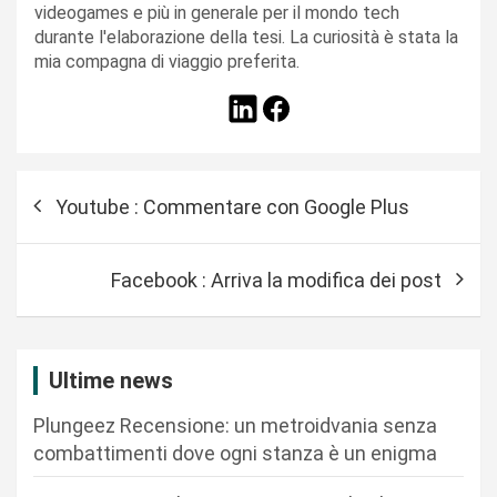
videogames e più in generale per il mondo tech
durante l'elaborazione della tesi. La curiosità è stata la
mia compagna di viaggio preferita.
N
Youtube : Commentare con Google Plus
a
v
Facebook : Arriva la modifica dei post
i
g
a
Ultime news
z
Plungeez Recensione: un metroidvania senza
i
combattimenti dove ogni stanza è un enigma
o