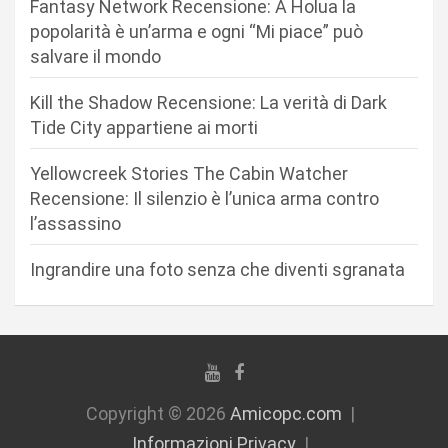
n
Fantasy Network Recensione: A Holua la
popolarità è un’arma e ogni “Mi piace” può
e
salvare il mondo
a
r
Kill the Shadow Recensione: La verità di Dark
Tide City appartiene ai morti
t
i
Yellowcreek Stories The Cabin Watcher
c
Recensione: Il silenzio è l’unica arma contro
l’assassino
o
l
Ingrandire una foto senza che diventi sgranata
i
Copyright © 2026
Amicopc.com
Informazioni Privacy